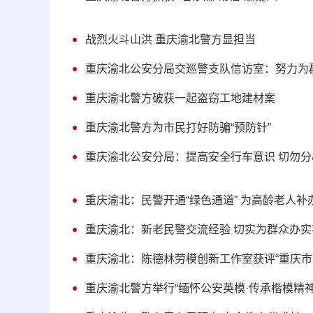
战烈火斗山洪 重庆渝北警方显担当
重庆渝北公安分局交巡警支队信访室：努力为
重庆渝北警方破获一起盗窃工地建材案
重庆渝北警方为市民打好防骗“预防针”
重庆渝北公安分局：提高安全行车意识 切勿分
重庆渝北：民警开通“绿色通道” 为高龄老人补
重庆渝北：新老民警交流经验 切实为群众办实
重庆渝北：陈德林劳模创新工作室获评“重庆市
重庆渝北警方举行“缅怀公安英模·传承楷模精