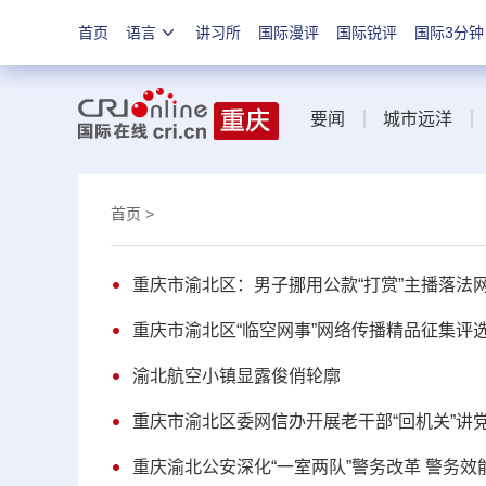
首页
语言
讲习所
国际漫评
国际锐评
国际3分钟
要闻
城市远洋
首页
>
重庆市渝北区：男子挪用公款“打赏”主播落法
重庆市渝北区“临空网事”网络传播精品征集评
渝北航空小镇显露俊俏轮廓
重庆市渝北区委网信办开展老干部“回机关”讲
重庆渝北公安深化“一室两队”警务改革 警务效