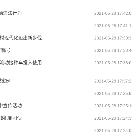
辆违法行为
2021-05-28 17:42:0
2021-05-28 17:41:1
农村现代化迈出新步伐
2021-05-28 17:39:3
”称号
2021-05-28 17:38:4
苗流动接种车投入使用
2021-05-28 17:38:0
型案例
2021-05-28 17:37:2
2021-05-28 17:25:5
中宣传活动
2021-05-28 17:25:1
钱犯罪团伙
2021-05-28 17:24:3
2021-05-28 17:24:0