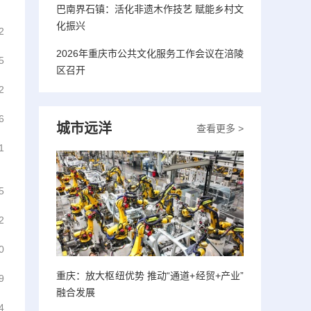
巴南界石镇：活化非遗木作技艺 赋能乡村文
化振兴
2
2026年重庆市公共文化服务工作会议在涪陵
5
区召开
2
6
城市远洋
查看更多 >
1
5
2
0
重庆：放大枢纽优势 推动“通道+经贸+产业”
9
融合发展
4