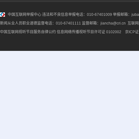
中国互联网举报中心
违法和不良信息举报电话：010-67401009 举报邮箱：jubao@
新闻从业人员职业道德监督电话：010-67401111 监督邮箱：jiancha@cri.cn 互联
中国互联网视听节目服务自律公约
信息网络传播视听节目许可证 0102002 京ICP证