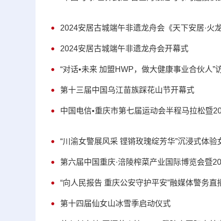
2024安居古城端午非遗龙舟会《天下安居·火
2024安居古城端午非遗龙舟会开幕式
“对话•未来 加盟HWP，做大健康事业合伙人”
第十三届中国乌江苗族踩花山节开幕式
中国电信•重庆市第七届运动会半程马拉松暨20
“川渝女警展风采 铿锵玫瑰绽芳华”沉浸式体
第六届中国重庆·涪陵榨菜产业国际博览会暨2
“向人民报告 重庆公安守护平安”融媒体警务直
第十四届仙女山冰雪季启动仪式