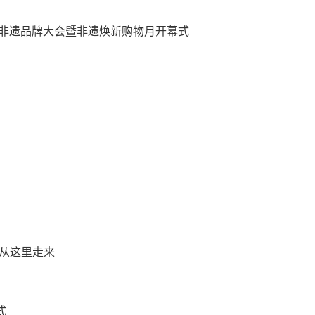
巴蜀非遗品牌大会暨非遗焕新购物月开幕式
安从这里走来
式