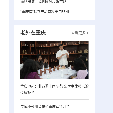
渝摩出海：挺进欧洲高端市场
“重庆造”钢铁产品首次出口非洲
老外在重庆
查看更多 >
重庆巴南：非遗遇上国际范 留学生体验巴渝
传统技艺
美国小伙用音符给重庆写“情书”