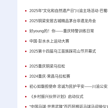
2025年“文化和自然遗产日”川渝主场活动·
2025铜梁安居古城精品茅台非遗龙舟会
好young的！你——重庆特警训练日常
中国·彭水水上运动大赛
2025第十四届乌江苗族踩花山节开幕式
2025重庆铜梁马拉松
2024重庆·荣昌马拉松赛
初心如磐担使命 忠诚为民护平安——川渝公
《乡村振兴伙伴计划》启动仪式
“中国马球·世界武隆”百匹阿根廷马球马迎接仪