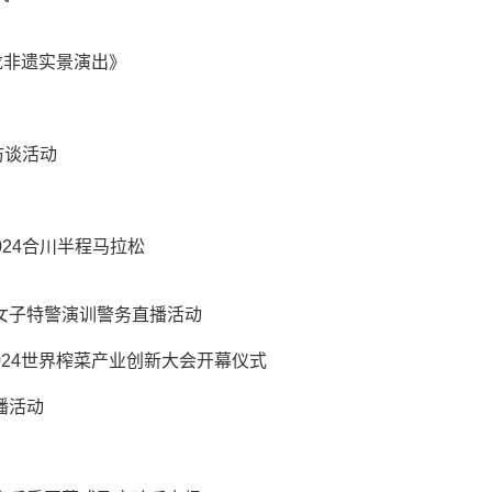
龙非遗实景演出》
访谈活动
24合川半程马拉松
验女子特警演训警务直播活动
024世界榨菜产业创新大会开幕仪式
播活动