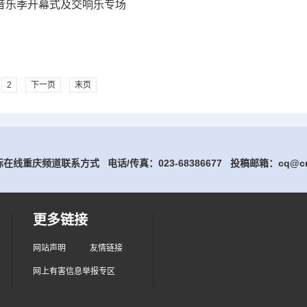
林音乐季开幕式及交响乐专场
2
下一页
末页
在线重庆频道联系方式 电话/传真：023-68386677
投稿邮箱：cq@cri
更多链接
网站声明
友情链接
网上有害信息举报专区