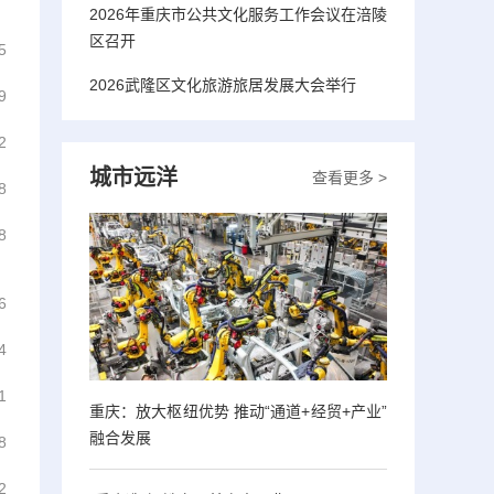
2026年重庆市公共文化服务工作会议在涪陵
区召开
5
2026武隆区文化旅游旅居发展大会举行
9
2
城市远洋
查看更多 >
8
8
6
4
1
重庆：放大枢纽优势 推动“通道+经贸+产业”
融合发展
8
2