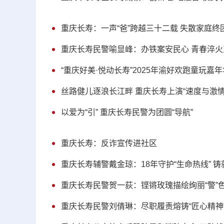
重庆长寿：一声“爸”跨越三十二载 失散家庭终
重庆长寿民警喻显峰：办铁案安民心 青春淬火
“重庆好美·悦动长寿”2025年渝好欢跑童玩嘉
丝路健儿逐浪长江畔 重庆长寿上演“速度与激情
以爱为“引” 重庆长寿民警为团圆“导航”
重庆长寿：反诈宣传进社区
重庆长寿辅警戴金琼：18年守护“生命热线” 
重庆长寿民警贺一荻：铿锵玫瑰描绘绚丽“警”
重庆长寿民警刘倩琳：尽职履责熔铸“匠心精神