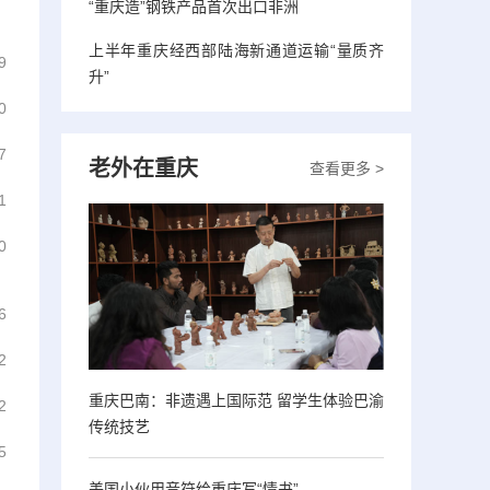
“重庆造”钢铁产品首次出口非洲
上半年重庆经西部陆海新通道运输“量质齐
9
升”
0
7
老外在重庆
查看更多 >
1
0
6
2
重庆巴南：非遗遇上国际范 留学生体验巴渝
2
传统技艺
5
美国小伙用音符给重庆写“情书”