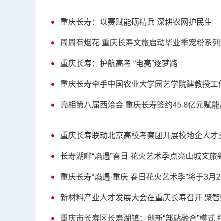
重庆长寿：以赛赋能砺精兵 深耕农网护民生
周周有烟花 重庆长寿文旅启动毕业季宠粉系列
重庆长寿：护航高考 “电亮”逐梦路
重庆长寿牵手中国农业大学园艺学院建教授工
亮相第八届西洽会 重庆长寿签约45.8亿元赋
重庆长寿联动北京高校考察团开展校地企人才
长寿湖畔“焰遇”春日 花火艺术季点亮山城文旅
重庆长寿“焰遇·重庆 春日花火艺术季”将于3月
新材料产业人才发展大会在重庆长寿召开 聚
重庆市长寿区长寿湖镇：创新“部站融合”模式