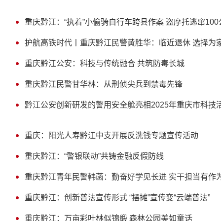
重庆黔江：“执着”小偷骑自行车跨县作案 盗摩托逃窜10
护航高铁时代丨重庆黔江民警黄胜华：临近退休 选择为
重庆黔江公安：科技与传统融合 共筑防毒长城
重庆黔江民警甘华林：从刑侦尖兵到禁毒先锋
黔江公安创新研发的警用安全舱亮相2025年重庆市科技
重庆：阳光人寿黔江中支开展反洗钱专题宣传活动
重庆黔江：“警银联动”共铸金融反假防线
重庆黔江青年民警韩菡：勤奋好学见长进 实干担当有作
重庆黔江：创新普法宣传形式 “摆摊”宣传变“云端普法”
重庆黔江：万亩彩叶林似锦缎 森林公园美如童话