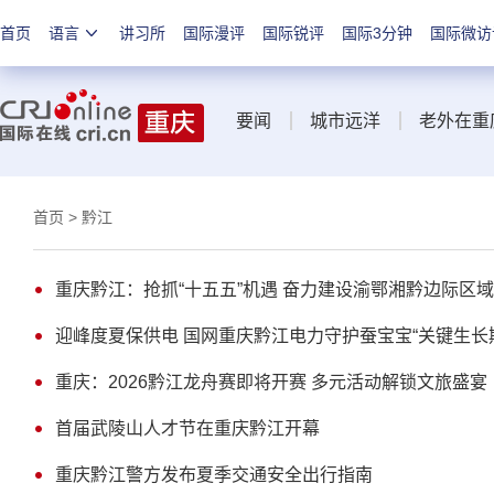
首页
语言
讲习所
国际漫评
国际锐评
国际3分钟
国际微访
要闻
城市远洋
老外在重
首页
> 黔江
重庆黔江：抢抓“十五五”机遇 奋力建设渝鄂湘黔边际区
迎峰度夏保供电 国网重庆黔江电力守护蚕宝宝“关键生长
重庆：2026黔江龙舟赛即将开赛 多元活动解锁文旅盛宴
首届武陵山人才节在重庆黔江开幕
重庆黔江警方发布夏季交通安全出行指南