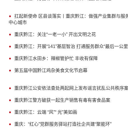
扛起新使命 区县谈落实丨重庆黔江：做强产业集群与服
中心城市
重庆黔江：关注“一老一小” 开出文明之花
重庆黔江：开展“141”基层智治 打通服务群众“最后一公里
重庆黔江水田乡：辣椒管护忙 丰收有保障
第五届中国黔江鸡杂美食文化节启幕
重庆黔江公安依法查处两起网上发布谣言扰乱公共秩序
重庆黔江警方破获一起生产销售有毒有害食品案
重庆黔江：云端 “风”“ 光”美如画
重庆：“红心”党群服务驿站打造社企共建“聚能环”