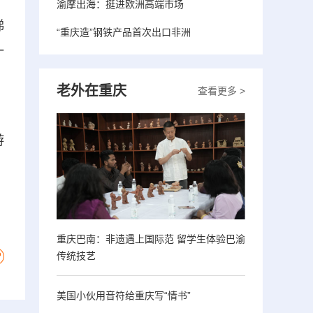
渝摩出海：挺进欧洲高端市场
梯
“重庆造”钢铁产品首次出口非洲
一
老外在重庆
查看更多 >
，
游
重庆巴南：非遗遇上国际范 留学生体验巴渝
传统技艺
美国小伙用音符给重庆写“情书”