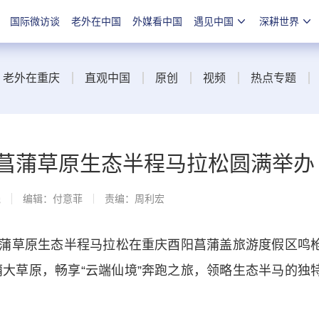
国际微访谈
老外在中国
外媒看中国
遇见中国
深耕世界
老外在重庆
直观中国
原创
视频
热点专题
田菖蒲草原生态半程马拉松圆满举办
线
编辑：付意菲
责编：周利宏
菖蒲草原生态半程马拉松在重庆酉阳菖蒲盖旅游度假区鸣
蒲大草原，畅享“云端仙境”奔跑之旅，领略生态半马的独