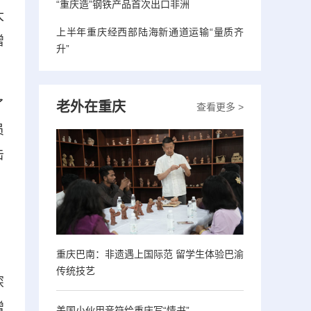
“重庆造”钢铁产品首次出口非洲
大
上半年重庆经西部陆海新通道运输“量质齐
增
升”
了
老外在重庆
查看更多 >
员
击
、
重庆巴南：非遗遇上国际范 留学生体验巴渝
传统技艺
深
增
美国小伙用音符给重庆写“情书”