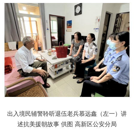
出入境民辅警聆听退伍老兵慕远鑫（左一）讲
述抗美援朝故事
供图 高新区公安分局