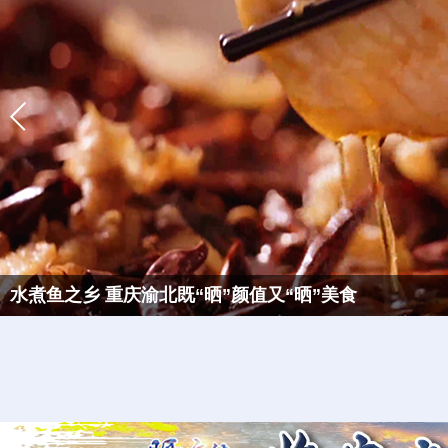
水煮鱼之乡 重庆渝北既“晒”颜值又“晒”美食