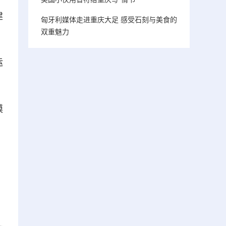
建
匈牙利媒体走进重庆大足 感受石刻与美食的
双重魅力
运
模
、