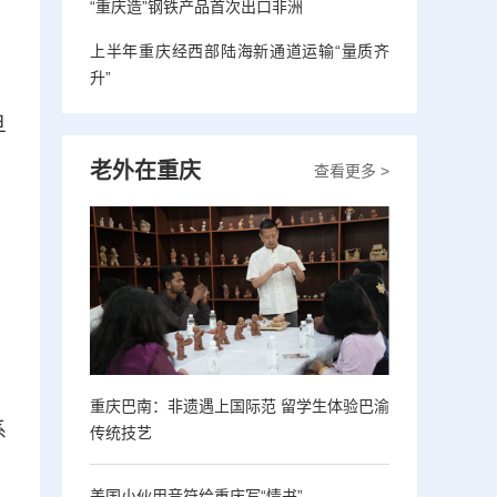
“重庆造”钢铁产品首次出口非洲
上半年重庆经西部陆海新通道运输“量质齐
升”
、
旦
老外在重庆
查看更多 >
，
、
重庆巴南：非遗遇上国际范 留学生体验巴渝
系
传统技艺
美国小伙用音符给重庆写“情书”