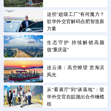
这些“超级工厂”有何魔力？
驻华外交官解码合肥智造新
力量
生态守护 持续解锁高颜
值“重庆蓝”
连云港：高空瞭望 赏海滨
风光
从“看展厅”到“谈落地”：驻
华外交官在皖抛出合作橄榄
枝