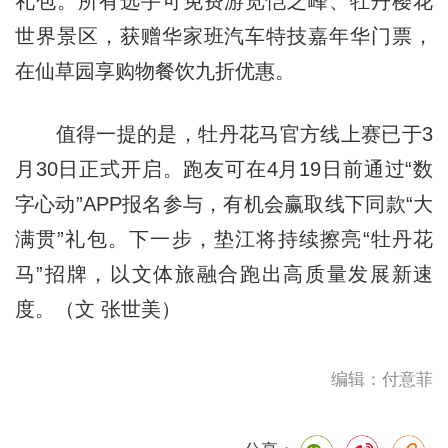
礼包。所有选手可免费游览恺之峰、牡丹樱花
世界景区，获赠华家班汽车特技嘉年华门票，
在仙草园享购物餐饮九折优惠。
值得一提的是，牡丹花马官方线上赛已于3
月30日正式开启。跑友可在4月19日前通过“数
字心动”APP报名参与，有机会赢取线下同款“大
满贯”礼包。下一步，垫江将持续擦亮“牡丹花
马”招牌，以文体旅融合跑出高质量发展新速
度。（文 张世美）
编辑：付意菲