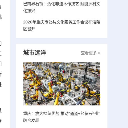
巴南界石镇：活化非遗木作技艺 赋能乡村文
自
化振兴
挑
2026年重庆市公共文化服务工作会议在涪陵
区召开
向
城市远洋
查看更多 >
工
间
断
进
思
重庆：放大枢纽优势 推动“通道+经贸+产业”
融合发展
培