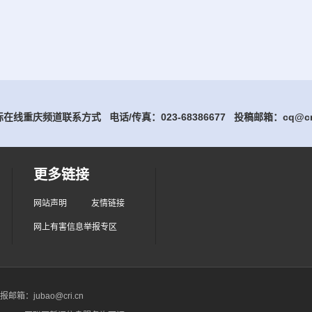
在线重庆频道联系方式 电话/传真：023-68386677
投稿邮箱：cq@cri
更多链接
网站声明
友情链接
网上有害信息举报专区
箱：jubao@cri.cn