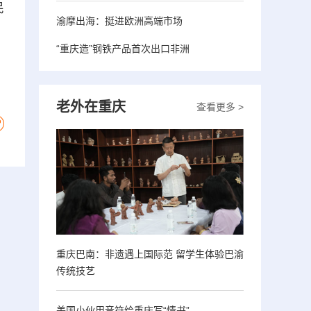
民
渝摩出海：挺进欧洲高端市场
“重庆造”钢铁产品首次出口非洲
老外在重庆
查看更多 >
重庆巴南：非遗遇上国际范 留学生体验巴渝
传统技艺
美国小伙用音符给重庆写“情书”