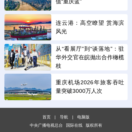
值“重庆蓝”
连云港：高空瞭望 赏海滨
风光
从“看展厅”到“谈落地”：驻
华外交官在皖抛出合作橄榄
枝
重庆机场2026年旅客吞吐
量突破3000万人次
首页
|
导航
|
电脑版
中央广播电视总台
国际在线
版权所有