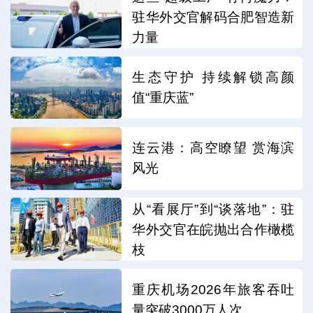
驻华外交官解码合肥智造新
力量
生态守护 持续解锁高颜
值“重庆蓝”
连云港：高空瞭望 赏海滨
风光
从“看展厅”到“谈落地”：驻
华外交官在皖抛出合作橄榄
枝
重庆机场2026年旅客吞吐
量突破3000万人次