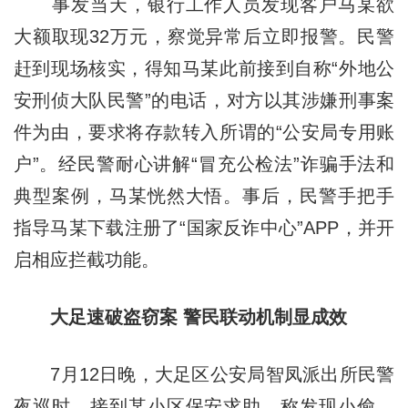
事发当天，银行工作人员发现客户马某欲
大额取现32万元，察觉异常后立即报警。民警
赶到现场核实，得知马某此前接到自称“外地公
安刑侦大队民警”的电话，对方以其涉嫌刑事案
件为由，要求将存款转入所谓的“公安局专用账
户”。经民警耐心讲解“冒充公检法”诈骗手法和
典型案例，马某恍然大悟。事后，民警手把手
指导马某下载注册了“国家反诈中心”APP，并开
启相应拦截功能。
大足速破盗窃案 警民联动机制显成效
7月12日晚，大足区公安局智凤派出所民警
夜巡时，接到某小区保安求助，称发现小偷。