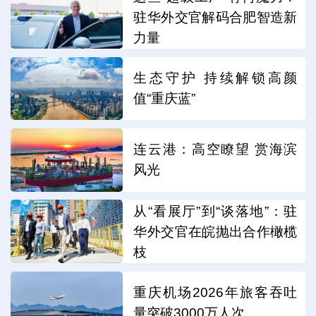
驻华外交官解码合肥智造新
力量
生态守护 持续解锁高颜
值“重庆蓝”
连云港：高空瞭望 赏海滨
风光
从“看展厅”到“谈落地”：驻
华外交官在皖抛出合作橄榄
枝
重庆机场2026年旅客吞吐
量突破3000万人次