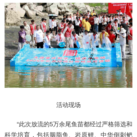
活动现场
“此次放流的5万余尾鱼苗都经过严格筛选和
科学培育，包括胭脂鱼、岩原鲤、中华倒刺鲃