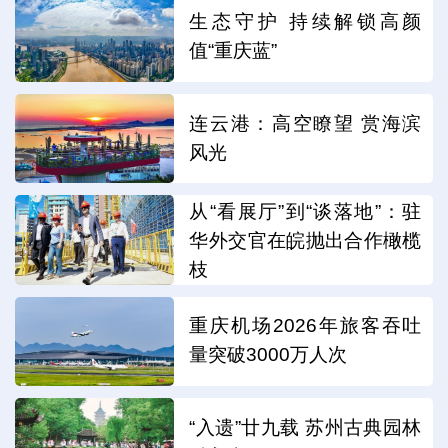
生态守护 持续解锁高颜
值“重庆蓝”
连云港：高空瞭望 赏海滨
风光
从“看展厅”到“谈落地”：驻
华外交官在皖抛出合作橄榄
枝
重庆机场2026年旅客吞吐
量突破3000万人次
“入遗”廿九载 苏州古典园林