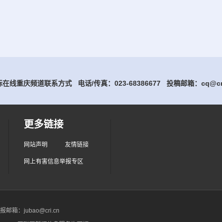
在线重庆频道联系方式 电话/传真：023-68386677
投稿邮箱：cq@cri
更多链接
网站声明
友情链接
网上有害信息举报专区
箱：jubao@cri.cn