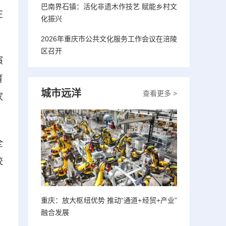
巴南界石镇：活化非遗木作技艺 赋能乡村文
在
化振兴
2026年重庆市公共文化服务工作会议在涪陵
区召开
演
育
城市远洋
查看更多 >
家
全
校
重庆：放大枢纽优势 推动“通道+经贸+产业”
融合发展