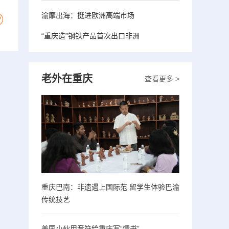
渝摩出海：挺进欧洲高端市场
“重庆造”钢铁产品首次出口非洲
老外在重庆
查看更多 >
重庆巴南：非遗遇上国际范 留学生体验巴渝
传统技艺
美国小伙用音符给重庆写“情书”