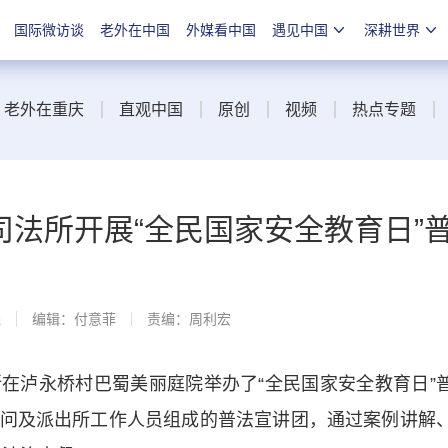
国际微访谈
老外在中国
外媒看中国
遇见中国
深耕世界
老外在重庆
直观中国
原创
视频
热点专题
法所开展“全民国家安全教育日”
线
编辑：付意菲
责编：周利宏
泸永桥村巴蜀美丽庭院举办了“全民国家安全教育日”
问及派出所工作人员组成的普法宣讲团，通过案例讲解