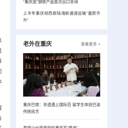
“重庆造”钢铁产品首次出口非洲
上半年重庆经西部陆海新通道运输“量质齐
升”
以
老外在重庆
查看更多 >
返
等
问
体
重庆巴南：非遗遇上国际范 留学生体验巴渝
服
传统技艺
与
美国小伙用音符给重庆写“情书”