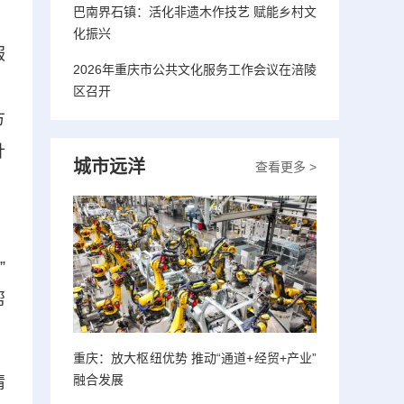
巴南界石镇：活化非遗木作技艺 赋能乡村文
化振兴
服
2026年重庆市公共文化服务工作会议在涪陵
、
区召开
方
针
城市远洋
查看更多 >
，
”
帮
重庆：放大枢纽优势 推动“通道+经贸+产业”
融合发展
情