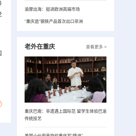
导
渝摩出海：挺进欧洲高端市场
党
“重庆造”钢铁产品首次出口非洲
，
老外在重庆
查看更多 >
国
重庆巴南：非遗遇上国际范 留学生体验巴渝
传统技艺
美国小伙用音符给重庆写“情书”