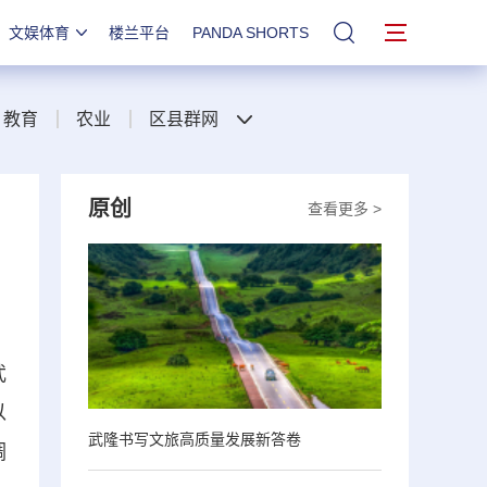
文娱体育
楼兰平台
PANDA SHORTS
站内搜索
教育
农业
区县群网
原创
查看更多 >
武
以
武隆书写文旅高质量发展新答卷
调