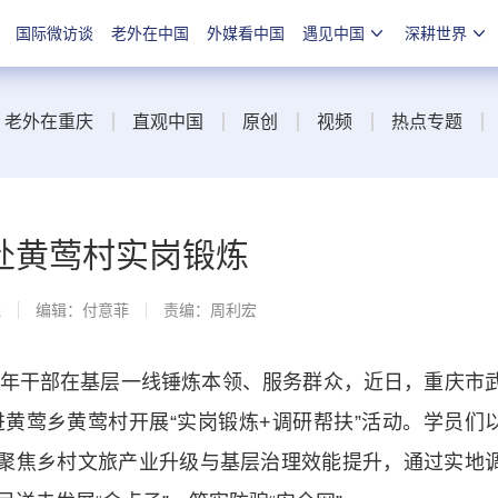
国际微访谈
老外在中国
外媒看中国
遇见中国
深耕世界
老外在重庆
直观中国
原创
视频
热点专题
赴黄莺村实岗锻炼
线
编辑：付意菲
责编：周利宏
干部在基层一线锤炼本领、服务群众，近日，重庆市
黄莺乡黄莺村开展“实岗锻炼+调研帮扶”活动。学员们
，聚焦乡村文旅产业升级与基层治理效能提升，通过实地