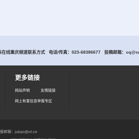
在线重庆频道联系方式 电话/传真：023-68386677
投稿邮箱：cq@cri
更多链接
网站声明
友情链接
网上有害信息举报专区
箱：jubao@cri.cn