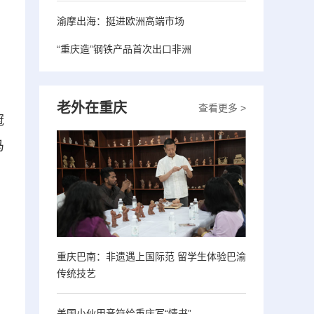
渝摩出海：挺进欧洲高端市场
“重庆造”钢铁产品首次出口非洲
，
老外在重庆
查看更多 >
冠
马
重庆巴南：非遗遇上国际范 留学生体验巴渝
传统技艺
美国小伙用音符给重庆写“情书”