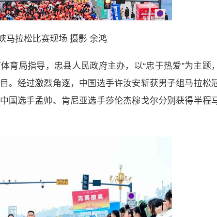
峡马拉松比赛现场 摄影 余鸿
育局指导，忠县人民政府主办，以“忠于热爱”为主题
目。经过激烈角逐，中国选手许汝安斩获男子组马拉松
中国选手孟帅、肯尼亚选手莎伦杰穆戈尔分别获得半程