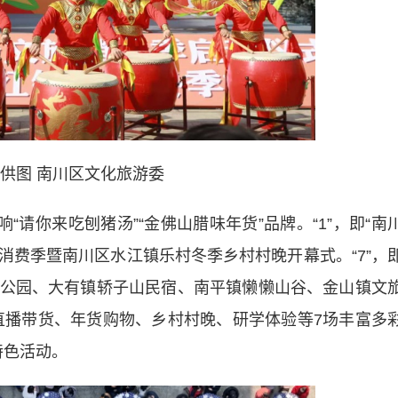
 供图 南川区文化旅游委
“请你来吃刨猪汤”“金佛山腊味年货”品牌。“1”，即“南
旅消费季暨南川区水江镇乐村冬季乡村村晚开幕式。“7”，
公园、大有镇轿子山民宿、南平镇懒懒山谷、金山镇文
、直播带货、年货购物、乡村村晚、研学体验等7场丰富多
场特色活动。