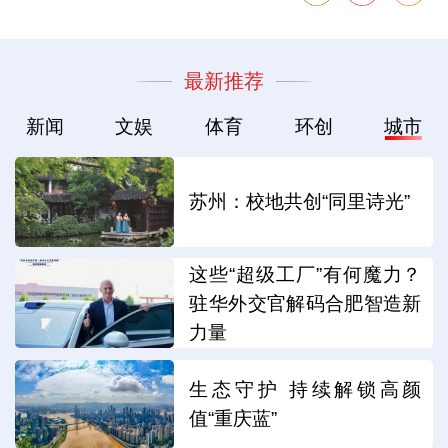
最新推荐
新闻
文娱
体育
环创
城市
苏州：校地共创“同里诗光”
这些“超级工厂”有何魔力？
驻华外交官解码合肥智造新
力量
生态守护 持续解锁高颜
值“重庆蓝”