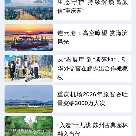
生态守护 持续解锁高颜
值“重庆蓝”
连云港：高空瞭望 赏海滨
风光
从“看展厅”到“谈落地”：驻
华外交官在皖抛出合作橄榄
枝
重庆机场2026年旅客吞吐
量突破3000万人次
“入遗”廿九载 苏州古典园林
融入当代