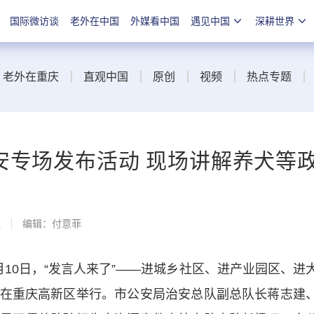
国际微访谈
老外在中国
外媒看中国
遇见中国
深耕世界
老外在重庆
直观中国
原创
视频
热点专题
安专场发布活动 现场讲解养犬等
线
编辑：付意菲
0日，“发言人来了”——进城乡社区、进产业园区、进
在重庆高新区举行。市公安局治安总队副总队长蒋志建