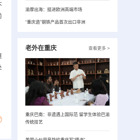
不
渝摩出海：挺进欧洲高端市场
前
“重庆造”钢铁产品首次出口非洲
、
。
老外在重庆
查看更多 >
屋
处
重庆巴南：非遗遇上国际范 留学生体验巴渝
传统技艺
美国小伙用音符给重庆写“情书”