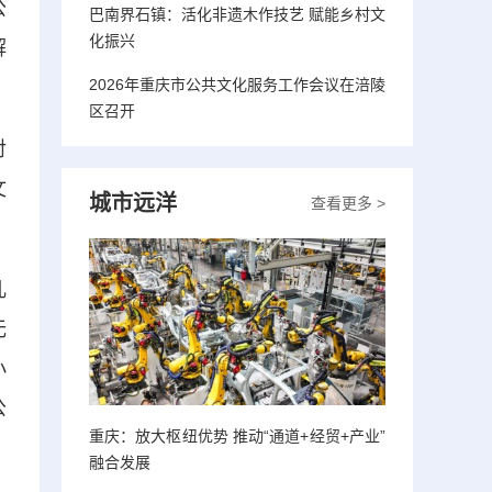
公
巴南界石镇：活化非遗木作技艺 赋能乡村文
化振兴
解
2026年重庆市公共文化服务工作会议在涪陵
区召开
对
文
城市远洋
查看更多 >
儿
无
小
公
重庆：放大枢纽优势 推动“通道+经贸+产业”
融合发展