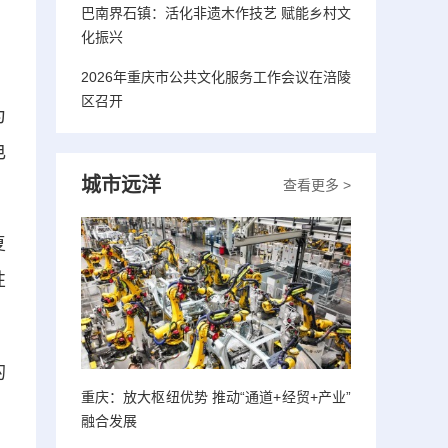
巴南界石镇：活化非遗木作技艺 赋能乡村文
，
化振兴
2026年重庆市公共文化服务工作会议在涪陵
区召开
为
电
城市远洋
查看更多 >
复
性
的
重庆：放大枢纽优势 推动“通道+经贸+产业”
融合发展