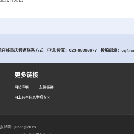
在线重庆频道联系方式 电话/传真：023-68386677
投稿邮箱：cq@cri
更多链接
网站声明
友情链接
网上有害信息举报专区
箱：jubao@cri.cn