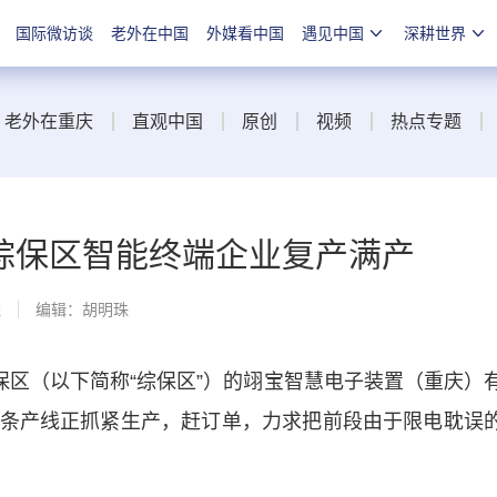
国际微访谈
老外在中国
外媒看中国
遇见中国
深耕世界
老外在重庆
直观中国
原创
视频
热点专题
综保区智能终端企业复产满产
线
编辑：胡明珠
区（以下简称“综保区”）的翊宝智慧电子装置（重庆）
条产线正抓紧生产，赶订单，力求把前段由于限电耽误