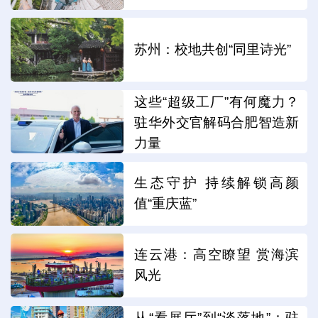
苏州：校地共创“同里诗光”
这些“超级工厂”有何魔力？
驻华外交官解码合肥智造新
力量
生态守护 持续解锁高颜
值“重庆蓝”
连云港：高空瞭望 赏海滨
风光
从“看展厅”到“谈落地”：驻