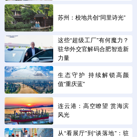
苏州：校地共创“同里诗光”
这些“超级工厂”有何魔力？
驻华外交官解码合肥智造新
力量
生态守护 持续解锁高颜
值“重庆蓝”
连云港：高空瞭望 赏海滨
风光
从“看展厅”到“谈落地”：驻