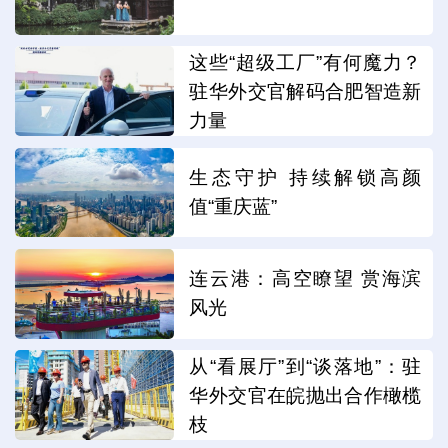
这些“超级工厂”有何魔力？
驻华外交官解码合肥智造新
力量
生态守护 持续解锁高颜
值“重庆蓝”
连云港：高空瞭望 赏海滨
风光
从“看展厅”到“谈落地”：驻
华外交官在皖抛出合作橄榄
枝