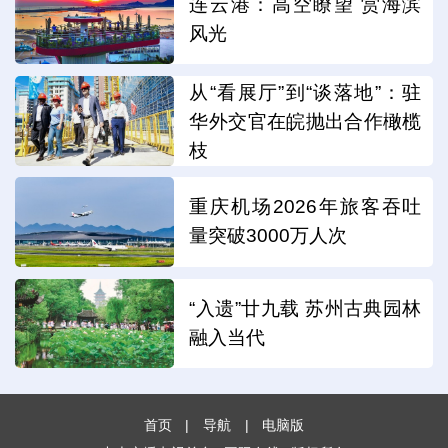
连云港：高空瞭望 赏海滨
风光
从“看展厅”到“谈落地”：驻
华外交官在皖抛出合作橄榄
枝
重庆机场2026年旅客吞吐
量突破3000万人次
“入遗”廿九载 苏州古典园林
融入当代
首页
|
导航
|
电脑版