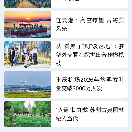
连云港：高空瞭望 赏海滨
风光
从“看展厅”到“谈落地”：驻
华外交官在皖抛出合作橄榄
枝
重庆机场2026年旅客吞吐
量突破3000万人次
“入遗”廿九载 苏州古典园林
融入当代