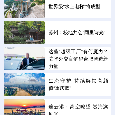
世界级“水上电梯”将成型
苏州：校地共创“同里诗光”
这些“超级工厂”有何魔力？
驻华外交官解码合肥智造新
力量
生态守护 持续解锁高颜
值“重庆蓝”
连云港：高空瞭望 赏海滨
风光