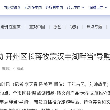
国际微访谈
老外在中国
外媒看中国
遇见中国
深耕世界
老外在重庆
直观中国
原创
视频
热点专题
动 开州区长蒋牧宸汉丰湖畔当“导购
编辑： 付意菲
时讯（记者 李天春 陈美西 闫仪）千年古邑，刘帅故
上8点，全市区县“晒旅游精品･晒文创产品”大型文旅推介
丰湖畔当“导购”，带货直播推介旅游精品、特色美食和