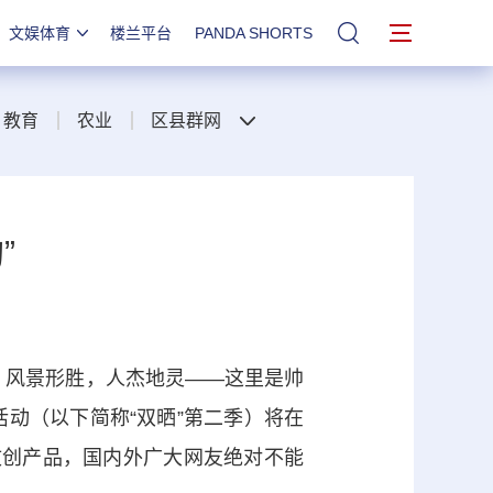
文娱体育
楼兰平台
PANDA SHORTS
站内搜索
教育
农业
区县群网
”
里；风景形胜，人杰地灵——这里是帅
活动（以下简称“双晒”第二季）将在
文创产品，国内外广大网友绝对不能