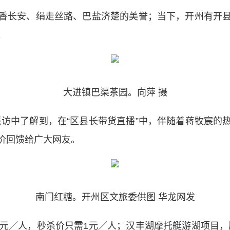
长安、绢走丝路、巴盐济楚的美誉；当下，开州有开县
。
大进镇巴渠茶园。向萍 摄
中了解到，在“区县长带货直播”中，伴随着蒋牧宸的
价回馈给广大网友。
南门红糖。开州区文旅委供图 华龙网发
／人，秒杀价只需1元／人；汉丰湖摩托艇游湖项目，原价