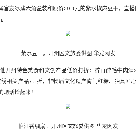
薄富友冰薄六角盒装和原价29.9元的紫水椒麻豆干，直播
元……
紫水豆干。开州区文旅委供图 华龙网发
州特色美食和文创产品低价打折：醉再醉毛牛肉满300打
开州汉绣相关产品7.5折，非物质文化遗产南门红糖、独具
的耙活捡起来！
临江香绸扇。开州区文旅委供图 华龙网发