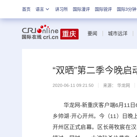
首页
语言
讲习所
国际漫评
国际锐评
国际3分钟
要闻
城市远洋
“双晒”第二季今晚启
2020-06-11 09:21:50
来源：
华龙网
华龙网-新重庆客户端6月11日6
乡帅湖·开心开州。今（11）日晚
开州区正式启幕。区长蒋牧宸在汉