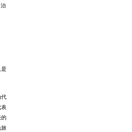
自治
又是
为代
代表
表的
色旅