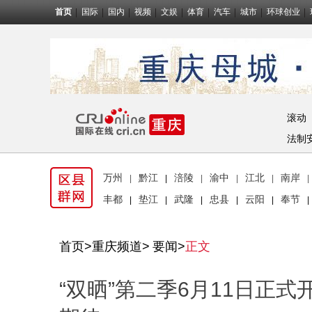
首页
国际
国内
视频
文娱
体育
汽车
城市
环球创业
滚动
法制
万州
黔江
涪陵
渝中
江北
南岸
|
|
|
|
|
|
丰都
垫江
武隆
忠县
云阳
奉节
|
|
|
|
|
|
首页
>
重庆频道
>
要闻
>
正文
“双晒”第二季6月11日正式