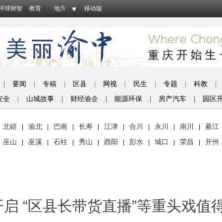
环球财智
教育
地方
移动版
|
要闻
|
专稿
|
区县
|
网视
|
民生
|
专题
|
科教
|
安全
|
山城故事
|
财经渝企
|
能源环保
|
房产汽车
|
园区
北碚
渝北
巴南
长寿
江津
合川
永川
南川
綦江
|
|
|
|
|
|
|
|
巫山
巫溪
石柱
秀山
酉阳
彭水
城口
荣昌
开州
|
|
|
|
|
|
|
|
开启 “区县长带货直播”等重头戏值