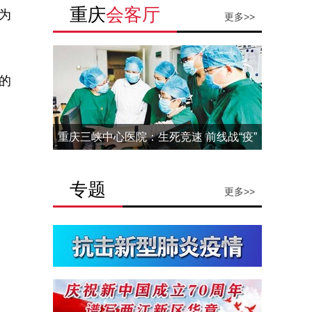
重庆
会客厅
为
更多>>
的
重庆三峡中心医院：生死竞速 前线战“疫”
专题
更多>>