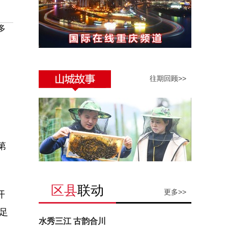
多
往期回顾>>
第
区县
联动
更多>>
开
足
水秀三江 古韵合川