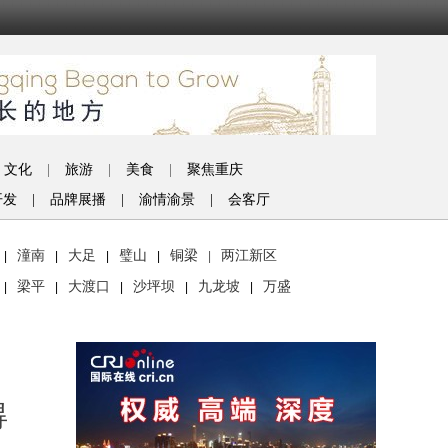
文化
|
旅游
|
美食
|
聚焦重庆
开发
|
品牌展播
|
渝情渝景
|
会客厅
潼南
大足
璧山
铜梁
两江新区
|
|
|
|
|
梁平
大渡口
沙坪坝
九龙坡
万盛
|
|
|
|
|
得