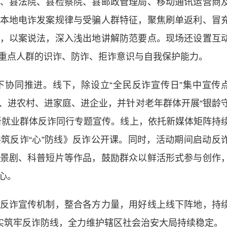
县法院、县检察院、县邮政管理局、移动通讯运营商
本地电诈发案规律与受骗人群特征，聚焦刷单返利、冒
，以案说法，深入浅出地讲解防范要点。现场还设置互
重点人群的识诈、防诈、拒诈意识与自我保护能力。
同推进。线下，除设立“全民反诈宣传日”集中宣传
、进农村、进家庭、进企业，并针对老年群体开展“银龄
新就业群体反诈同行专题宣传。线上，依托新媒体矩阵持
筑反诈“心”防线》反诈公开课。同时，活动期间启动反
景剧、科普短片等作品，鼓励群众以鲜活形式参与创作
心。
诈宣传机制，整合各方力量，用好线上线下阵地，持
切实筑牢反诈防线，全力维护辖区社会治安大局持续稳定。