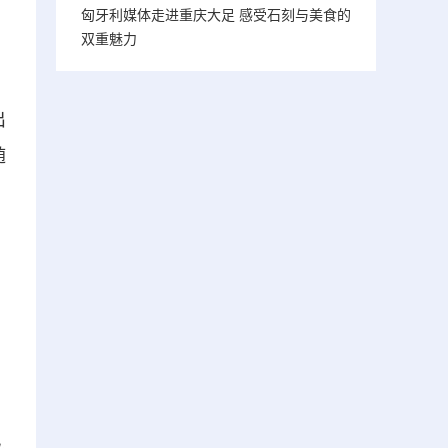
匈牙利媒体走进重庆大足 感受石刻与美食的
双重魅力
出
随
。