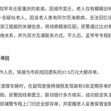
找早年迁居重庆的弟弟。因城市变迁，老人仅有模糊旧
一名疑似老人。因该老人患有阿尔茨海默病，无法回忆
浙江姐姐的关键信息，将线索精准匹配。民警通过比对
缘关系，并为双方互通联系方式。不久后，孟爷爷专程
速寻回
员，快速为市民找回遗失的37.5万元大额存单。
理车辆时，在副驾驶座椅缝隙发现装有5张定期存单
助。民警因线索匮乏，联动银行多方核实，成功锁定失
民辅警专程上门归还全部存单，并提醒老人妥善保管金