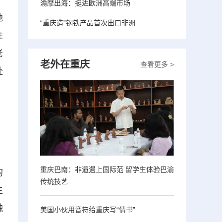
渝摩出海：挺进欧洲高端市场
地
“重庆造”钢铁产品首次出口非洲
往
老
老外在重庆
查看更多 >
赴
重庆巴南：非遗遇上国际范 留学生体验巴渝
的
传统技艺
主
融
美国小伙用音符给重庆写“情书”