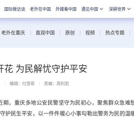
国际微访谈
老外在中国
外媒看中国
遇见中国
深耕世界
老外在重庆
直观中国
原创
视频
热点专题
开花 为民解忧守护平安
线
编辑：付意菲
责编：周利宏
期，重庆多地公安民警坚守为民初心，聚焦群众急难
守护民生平安，以一件件暖心小事勾勒出警务为民的温