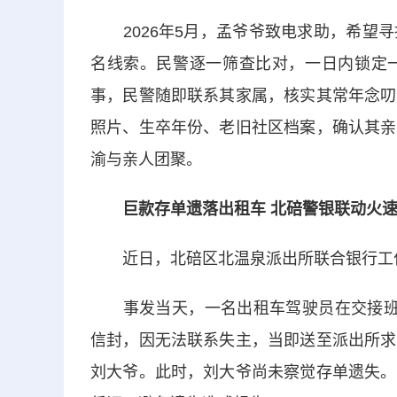
2026年5月，孟爷爷致电求助，希望寻
名线索。民警逐一筛查比对，一日内锁定
事，民警随即联系其家属，核实其常年念叨
照片、生卒年份、老旧社区档案，确认其亲
渝与亲人团聚。
巨款存单遗落出租车 北碚警
银联
动火
近日，北碚区北温泉派出所联合银行工作人
事发当天，一名出租车驾驶员在交接班清
信封，因无法联系失主，当即送至派出所求
刘大爷。此时，刘大爷尚未察觉存单遗失。