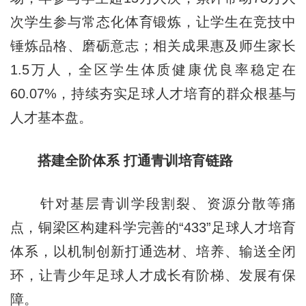
次学生参与常态化体育锻炼，让学生在竞技中
锤炼品格、磨砺意志；相关成果惠及师生家长
1.5万人，全区学生体质健康优良率稳定在
60.07%，持续夯实足球人才培育的群众根基与
人才基本盘。
搭建全阶体系 打通青训培育链路
针对基层青训学段割裂、资源分散等痛
点，铜梁区构建科学完善的“433”足球人才培育
体系，以机制创新打通选材、培养、输送全闭
环，让青少年足球人才成长有阶梯、发展有保
障。