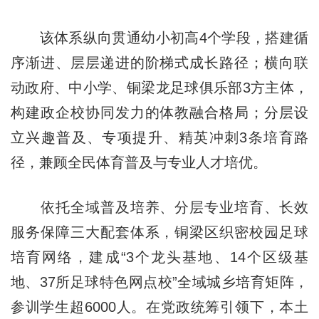
该体系纵向贯通幼小初高4个学段，搭建循
序渐进、层层递进的阶梯式成长路径；横向联
动政府、中小学、铜梁龙足球俱乐部3方主体，
构建政企校协同发力的体教融合格局；分层设
立兴趣普及、专项提升、精英冲刺3条培育路
径，兼顾全民体育普及与专业人才培优。
依托全域普及培养、分层专业培育、长效
服务保障三大配套体系，铜梁区织密校园足球
培育网络，建成“3个龙头基地、14个区级基
地、37所足球特色网点校”全域城乡培育矩阵，
参训学生超6000人。在党政统筹引领下，本土