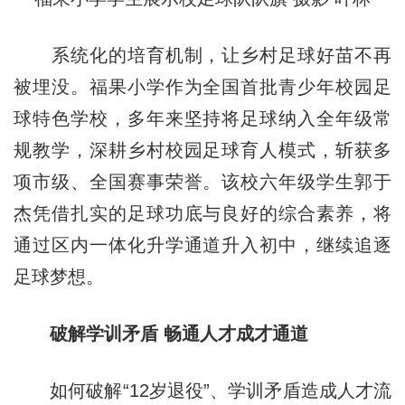
系统化的培育机制，让乡村足球好苗不再
被埋没。福果小学作为全国首批青少年校园足
球特色学校，多年来坚持将足球纳入全年级常
规教学，深耕乡村校园足球育人模式，斩获多
项市级、全国赛事荣誉。该校六年级学生郭于
杰凭借扎实的足球功底与良好的综合素养，将
通过区内一体化升学通道升入初中，继续追逐
足球梦想。
破解学训矛盾 畅通人才成才通道
如何破解“12岁退役”、学训矛盾造成人才流