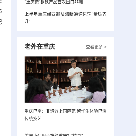
连
“重庆造”钢铁产品首次出口非洲
5
上半年重庆经西部陆海新通道运输“量质齐
升”
配
老外在重庆
查看更多 >
重庆巴南：非遗遇上国际范 留学生体验巴渝
传统技艺
美国小伙用音符给重庆写“情书”