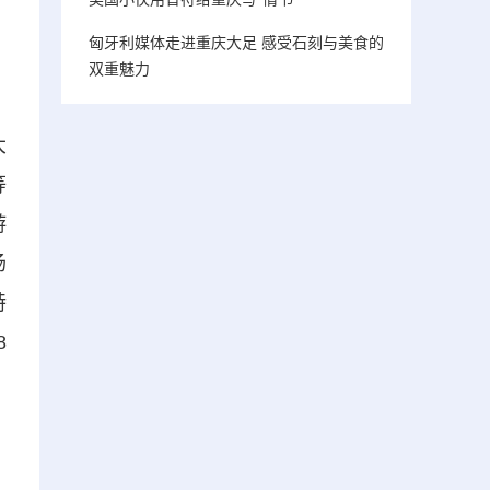
匈牙利媒体走进重庆大足 感受石刻与美食的
双重魅力
大
等
游
场
特
8