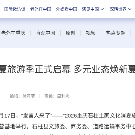
国际微访谈
老外在中国
外媒看中国
遇见中国
深耕世界
老外在重庆
直观中国
原创
视频
热点专题
消夏旅游季正式启幕 多元业态焕新
线
编辑：付意菲
责编：周利宏
7日，“发言人来了”——“2026重庆石柱土家文化消夏
露营基地举行。石柱县文旅委、商务委、道路运输事务中