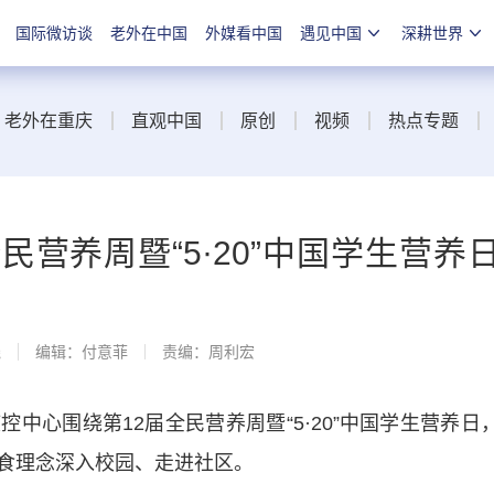
国际微访谈
老外在中国
外媒看中国
遇见中国
深耕世界
老外在重庆
直观中国
原创
视频
热点专题
民营养周暨“5·20”中国学生营养
线
编辑：付意菲
责编：周利宏
控中心围绕第12届全民营养周暨“5·20”中国学生营养日
食理念深入校园、走进社区。