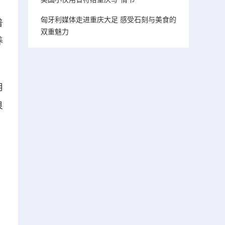
匈牙利媒体走进重庆大足 感受石刻与美食的
普
双重魅力
养
用
良
、