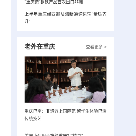
“重庆造”钢铁产品首次出口非洲
上半年重庆经西部陆海新通道运输“量质齐
升”
老外在重庆
查看更多 >
重庆巴南：非遗遇上国际范 留学生体验巴渝
传统技艺
美国小伙用音符给重庆写“情书”