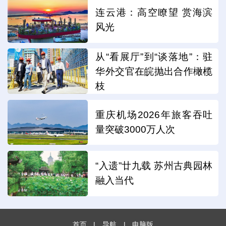
连云港：高空瞭望 赏海滨
风光
从“看展厅”到“谈落地”：驻
华外交官在皖抛出合作橄榄
枝
重庆机场2026年旅客吞吐
量突破3000万人次
“入遗”廿九载 苏州古典园林
融入当代
首页
|
导航
|
电脑版