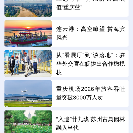
值“重庆蓝”
连云港：高空瞭望 赏海滨
风光
从“看展厅”到“谈落地”：驻
华外交官在皖抛出合作橄榄
枝
重庆机场2026年旅客吞吐
量突破3000万人次
“入遗”廿九载 苏州古典园林
融入当代