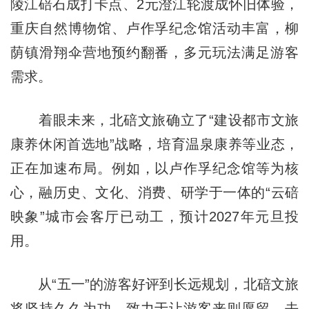
陵江碚石成打卡点、2元澄江轮渡成怀旧体验，
重庆自然博物馆、卢作孚纪念馆活动丰富，柳
荫镇滑翔伞营地预约翻番，多元玩法满足游客
需求。
着眼未来，北碚文旅确立了“建设都市文旅
康养休闲首选地”战略，培育温泉康养等业态，
正在加速布局。例如，以卢作孚纪念馆等为核
心，融历史、文化、消费、研学于一体的“云碚
映象”城市会客厅已动工，预计2027年元旦投
用。
从“五一”的游客好评到长远规划，北碚文旅
将坚持久久为功，致力于让游客来则愿留、去