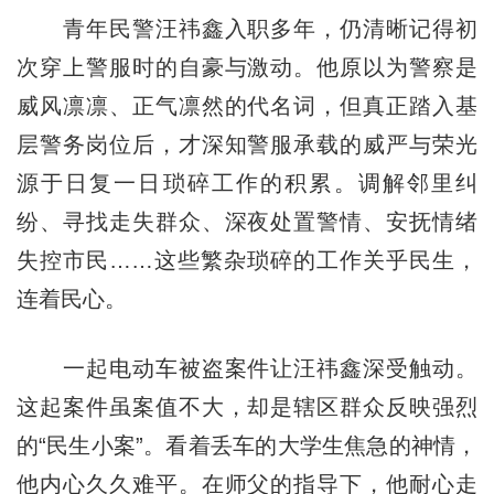
青年民警汪祎鑫入职多年，仍清晰记得初
次穿上警服时的自豪与激动。他原以为警察是
威风凛凛、正气凛然的代名词，但真正踏入基
层警务岗位后，才深知警服承载的威严与荣光
源于日复一日琐碎工作的积累。调解邻里纠
纷、寻找走失群众、深夜处置警情、安抚情绪
失控市民……这些繁杂琐碎的工作关乎民生，
连着民心。
一起电动车被盗案件让汪祎鑫深受触动。
这起案件虽案值不大，却是辖区群众反映强烈
的“民生小案”。看着丢车的大学生焦急的神情，
他内心久久难平。在师父的指导下，他耐心走