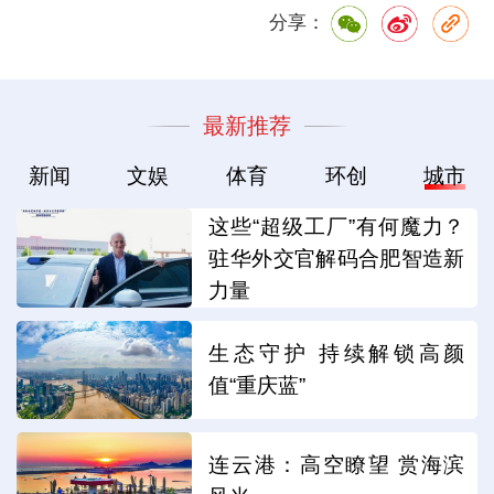
分享：
最新推荐
新闻
文娱
体育
环创
城市
这些“超级工厂”有何魔力？
驻华外交官解码合肥智造新
力量
生态守护 持续解锁高颜
值“重庆蓝”
连云港：高空瞭望 赏海滨