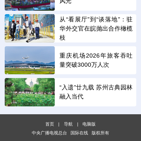
风光
从“看展厅”到“谈落地”：驻
华外交官在皖抛出合作橄榄
枝
重庆机场2026年旅客吞吐
量突破3000万人次
“入遗”廿九载 苏州古典园林
融入当代
首页
|
导航
|
电脑版
中央广播电视总台
国际在线
版权所有