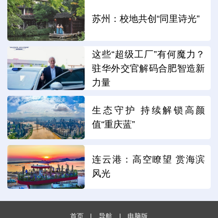
苏州：校地共创“同里诗光”
这些“超级工厂”有何魔力？
驻华外交官解码合肥智造新
力量
生态守护 持续解锁高颜
值“重庆蓝”
连云港：高空瞭望 赏海滨
风光
首页
|
导航
|
电脑版