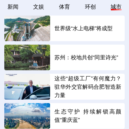
新闻
文娱
体育
环创
城市
世界级“水上电梯”将成型
苏州：校地共创“同里诗光”
这些“超级工厂”有何魔力？
驻华外交官解码合肥智造新
力量
生态守护 持续解锁高颜
值“重庆蓝”