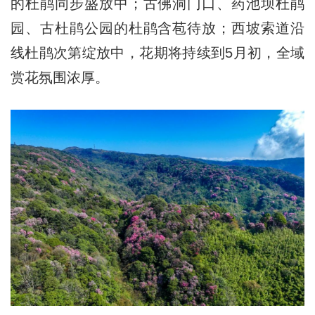
的杜鹃同步盛放中；古佛洞门口、药池坝杜鹃
园、古杜鹃公园的杜鹃含苞待放；西坡索道沿
线杜鹃次第绽放中，花期将持续到5月初，全域
赏花氛围浓厚。