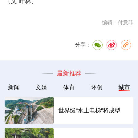
（文 叶林）
编辑：付意菲
分享：
最新推荐
新闻
文娱
体育
环创
城市
世界级“水上电梯”将成型