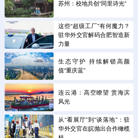
苏州：校地共创“同里诗光”
这些“超级工厂”有何魔力？
驻华外交官解码合肥智造新
力量
生态守护 持续解锁高颜
值“重庆蓝”
连云港：高空瞭望 赏海滨
风光
从“看展厅”到“谈落地”：驻
华外交官在皖抛出合作橄榄
枝