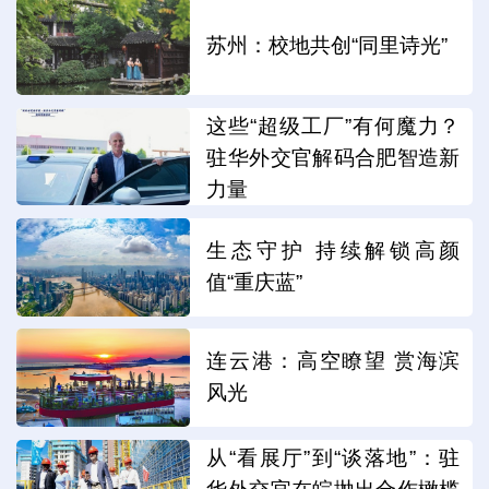
苏州：校地共创“同里诗光”
这些“超级工厂”有何魔力？
驻华外交官解码合肥智造新
力量
生态守护 持续解锁高颜
值“重庆蓝”
连云港：高空瞭望 赏海滨
风光
从“看展厅”到“谈落地”：驻