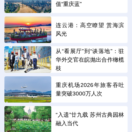
值“重庆蓝”
连云港：高空瞭望 赏海滨
风光
从“看展厅”到“谈落地”：驻
华外交官在皖抛出合作橄榄
枝
重庆机场2026年旅客吞吐
量突破3000万人次
“入遗”廿九载 苏州古典园林
融入当代