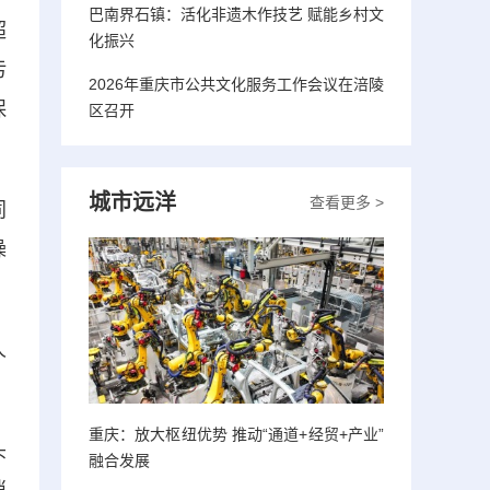
巴南界石镇：活化非遗木作技艺 赋能乡村文
超
化振兴
污
2026年重庆市公共文化服务工作会议在涪陵
保
区召开
城市远洋
查看更多 >
同
操
人
重庆：放大枢纽优势 推动“通道+经贸+产业”
头
融合发展