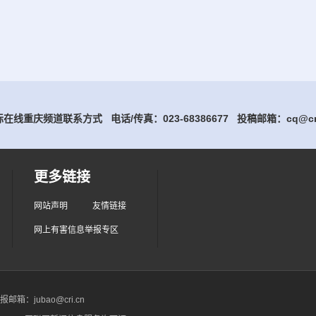
在线重庆频道联系方式 电话/传真：023-68386677
投稿邮箱：cq@cri
更多链接
网站声明
友情链接
网上有害信息举报专区
箱：jubao@cri.cn