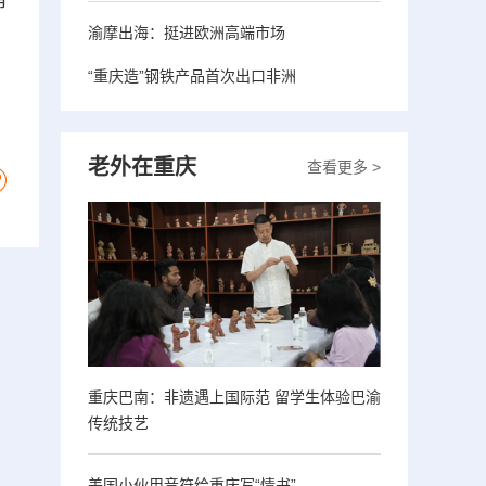
消
渝摩出海：挺进欧洲高端市场
“重庆造”钢铁产品首次出口非洲
老外在重庆
查看更多 >
重庆巴南：非遗遇上国际范 留学生体验巴渝
传统技艺
美国小伙用音符给重庆写“情书”