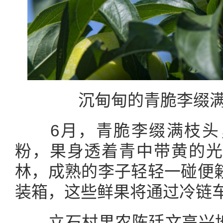
沉甸甸的青脆李缀满
6月，
青
脆李缀满枝头
粉，果身透着青中带黄的光
林，成熟的李子轻轻一碰便
装箱，这些鲜果将通过冷链
立石村果农陈廷文高兴地说